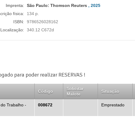
Imprenta:
São Paulo:
Thomson Reuters
, 2025
crição física:
134 p.
ISBN:
9786526028162
Localização:
340.12 C672d
logado para poder realizar RESERVAS !
Solicitar
Código
Situação
Malote
 do Trabalho -
008672
Emprestado