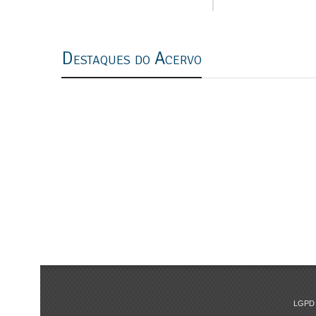
previous
next
Destaques do Acervo
LGPD 