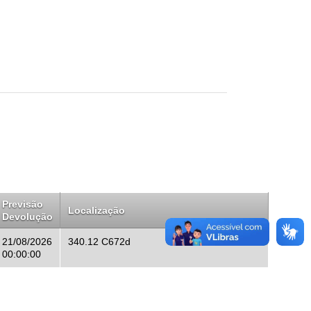
Previsão
Localização
Devolução
21/08/2026
340.12 C672d
00:00:00