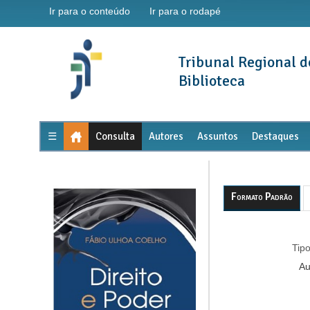
Ir para o conteúdo
Ir para o rodapé
Tribunal Regional d
Biblioteca
☰
Consulta
Autores
Assuntos
Destaques
Formato Padrão
Tipo
Au