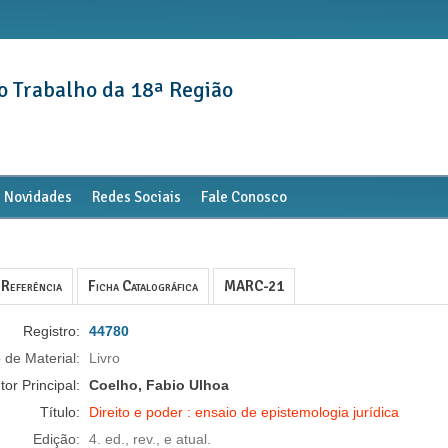
o Trabalho da 18ª Região
Novidades
Redes Sociais
Fale Conosco
Referência
Ficha Catalográfica
MARC-21
Registro:
44780
 de Material:
Livro
tor Principal:
Coelho, Fabio Ulhoa
Título:
Direito e poder : ensaio de epistemologia jurídica
Edição:
4. ed., rev., e atual.